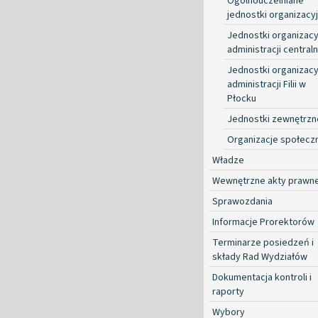
Ogólnouczelniane
jednostki organizacy
Jednostki organizacy
administracji centraln
Jednostki organizacy
administracji Filii w
Płocku
Jednostki zewnętrzn
Organizacje społecz
Władze
Wewnętrzne akty prawn
Sprawozdania
Informacje Prorektorów
Terminarze posiedzeń i
składy Rad Wydziałów
Dokumentacja kontroli i
raporty
Wybory