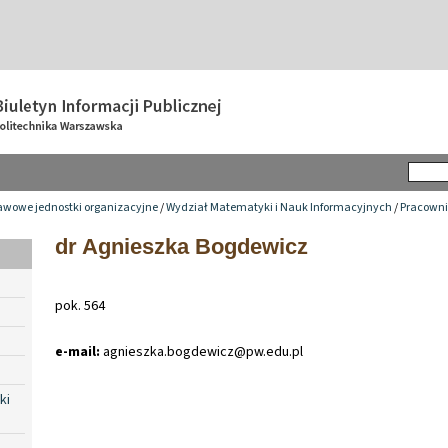
awowe jednostki organizacyjne
/
Wydział Matematyki i Nauk Informacyjnych
/
Pracowni
dr Agnieszka Bogdewicz
pok. 564
e-mail:
agnieszka
.
bogdewicz@pw
.
edu
.
pl
ki