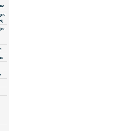
jne
jne
ej
jne
e
ne
e