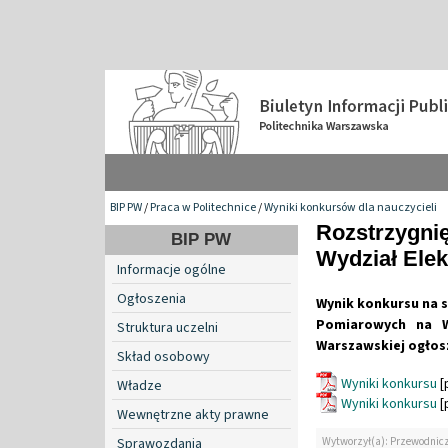
BIP PW
/
Praca w Politechnice
/
Wyniki konkursów dla nauczycieli
Rozstrzygnię
BIP PW
Wydział Elek
Informacje ogólne
Ogłoszenia
Wynik konkursu na 
Pomiarowych na Wy
Struktura uczelni
Warszawskiej ogłosz
Skład osobowy
Wyniki konkursu
[
Władze
Wyniki konkursu
[
Wewnętrzne akty prawne
Sprawozdania
Wytworzył(a): Przewodnicz