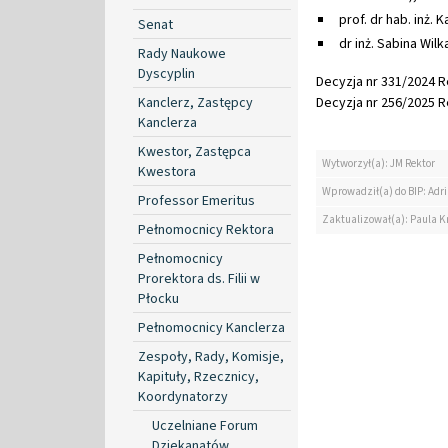
prof. dr hab. inż.
Senat
dr inż. Sabina Wil
Rady Naukowe
Dyscyplin
Decyzja nr 331/2024 Re
Kanclerz, Zastępcy
Decyzja nr 256/2025 Re
Kanclerza
Kwestor, Zastępca
Wytworzył(a): JM Rektor
Kwestora
Wprowadził(a) do BIP: Ad
Professor Emeritus
Zaktualizował(a): Paula K
Pełnomocnicy Rektora
Pełnomocnicy
Prorektora ds. Filii w
Płocku
Pełnomocnicy Kanclerza
Zespoły, Rady, Komisje,
Kapituły, Rzecznicy,
Koordynatorzy
Uczelniane Forum
Dziekanatów