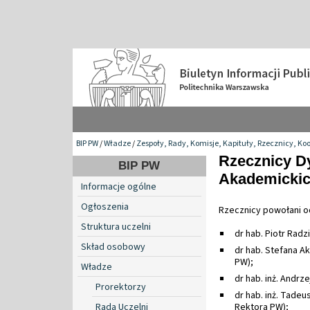
BIP PW
/
Władze
/
Zespoły, Rady, Komisje, Kapituły, Rzecznicy, Ko
Rzecznicy Dy
BIP PW
Akademicki
Informacje ogólne
Ogłoszenia
Rzecznicy powołani od 
Struktura uczelni
dr hab. Piotr Radz
Skład osobowy
dr hab. Stefana Ak
PW);
Władze
dr hab. inż. Andrze
Prorektorzy
dr hab. inż. Tadeu
Rada Uczelni
Rektora PW);