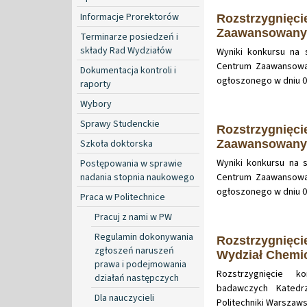
Informacje Prorektorów
Rozstrzygnięci
Zaawansowanyc
Terminarze posiedzeń i
składy Rad Wydziałów
Wyniki konkursu na
Centrum Zaawansowan
Dokumentacja kontroli i
ogłoszonego w dniu 02
raporty
Wybory
Sprawy Studenckie
Rozstrzygnięci
Szkoła doktorska
Zaawansowanyc
Wyniki konkursu na 
Postępowania w sprawie
nadania stopnia naukowego
Centrum Zaawansowan
ogłoszonego w dniu 02
Praca w Politechnice
Pracuj z nami w PW
Regulamin dokonywania
Rozstrzygnięci
zgłoszeń naruszeń
Wydział Chemi
prawa i podejmowania
Rozstrzygnięcie 
działań następczych
badawczych Katedr
Dla nauczycieli
Politechniki Warszaws