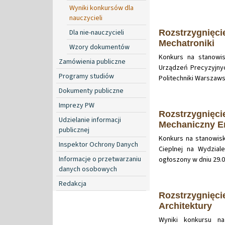
Wyniki konkursów dla
nauczycieli
Dla nie-nauczycieli
Rozstrzygnięci
Mechatroniki
Wzory dokumentów
Konkurs na stanowi
Zamówienia publiczne
Urządzeń Precyzyjnyc
Programy studiów
Politechniki Warszaws
Dokumenty publiczne
Imprezy PW
Rozstrzygnięci
Udzielanie informacji
Mechaniczny En
publicznej
Konkurs na stanowisk
Inspektor Ochrony Danych
Cieplnej na Wydzial
Informacje o przetwarzaniu
ogłoszony w dniu 29.05
danych osobowych
Redakcja
Rozstrzygnięci
Architektury
Wyniki konkursu n