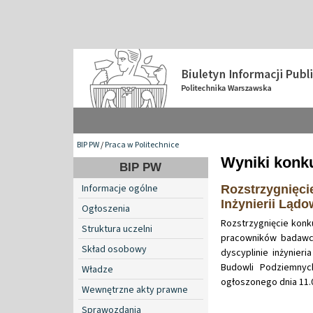
BIP PW
/
Praca w Politechnice
Wyniki konku
BIP PW
Informacje ogólne
Rozstrzygnięci
Inżynierii Lądo
Ogłoszenia
Rozstrzygnięcie konk
Struktura uczelni
pracowników badawcz
Skład osobowy
dyscyplinie inżynier
Budowli Podziemnyc
Władze
ogłoszonego dnia 11.0
Wewnętrzne akty prawne
Sprawozdania