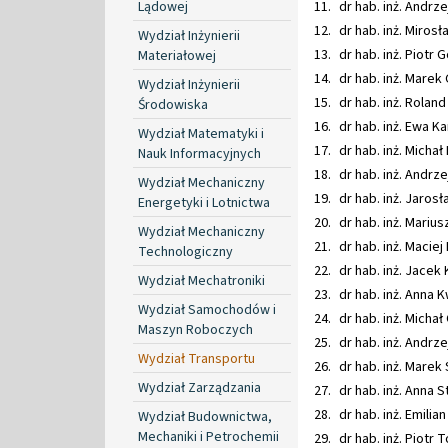
Lądowej
dr hab. inż. 
dr hab. inż. Miros
Wydział Inżynierii
dr hab. in
Materiałowej
dr hab. inż. Marek 
Wydział Inżynierii
dr hab. inż
Środowiska
dr hab. inż. Ewa Ka
Wydział Matematyki i
dr hab. inż. Michał
Nauk Informacyjnych
dr hab. inż. Andrze
Wydział Mechaniczny
dr hab. inż. Jaros
Energetyki i Lotnictwa
dr hab. inż. Marius
Wydział Mechaniczny
dr hab. in
Technologiczny
dr hab. inż. Jacek
Wydział Mechatroniki
dr hab. inż. Anna 
Wydział Samochodów i
dr hab. inż
Maszyn Roboczych
dr hab. inż
Wydział Transportu
dr hab. inż. Marek
Wydział Zarządzania
dr hab. inż
dr hab. inż. 
Wydział Budownictwa,
Mechaniki i Petrochemii
dr hab. inż. Piotr 