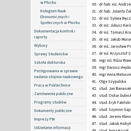
w Płocku
dr hab. 
Kolegium Nauk
dr hab. Jolanta Ża
Ekonomicznych i
dr inż. Sylwia Bęc
Społecznych w Płocku
dr inż. Juliusz Karo
Dokumentacja kontroli i
dr inż. Tomasz Kru
raporty
dr inż. Jakub Mura
Wybory
dr inż. Jarosław P
dr inż. Krzysztof 
Sprawy Studenckie
mgr inż. Róża Waw
Szkoła doktorska
mgr Dariusz Hejdu
Postępowania w sprawie
mgr Anna Matuszew
nadania stopnia naukowego
Olga Szypulska
Praca w Politechnice
stud. Jan Banasia
Zamówienia publiczne
stud. Oskar Dubick
Programy studiów
stud. Eryk Faliński
stud. Szymon Gaj
Dokumenty publiczne
stud. Jeremi Klim
Imprezy PW
stud. Jakub Kobył
Udzielanie informacji
stud. Anna Kozak