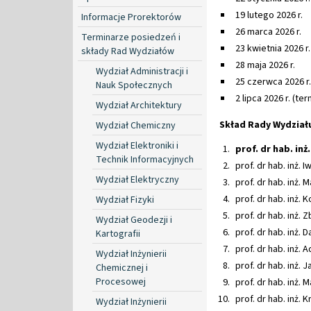
19 lutego 2026 r.
Informacje Prorektorów
26 marca 2026 r.
Terminarze posiedzeń i
23 kwietnia 2026 r.
składy Rad Wydziałów
28 maja 2026 r.
Wydział Administracji i
25 czerwca 2026 r.
Nauk Społecznych
2 lipca 2026 r. (t
Wydział Architektury
Skład Rady Wydział
Wydział Chemiczny
Wydział Elektroniki i
prof. dr hab. i
Technik Informacyjnych
prof. dr hab. inż.
Wydział Elektryczny
prof. dr hab. inż.
prof. dr hab
Wydział Fizyki
prof. dr
Wydział Geodezji i
prof. dr hab. inż. 
Kartografii
prof. dr hab. inż.
Wydział Inżynierii
prof. dr
Chemicznej i
Procesowej
prof. dr hab. inż. 
prof. dr hab. inż.
Wydział Inżynierii