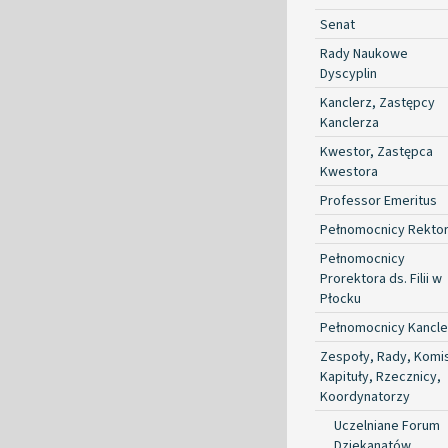
Senat
Rady Naukowe
Dyscyplin
Kanclerz, Zastępcy
Kanclerza
Kwestor, Zastępca
Kwestora
Professor Emeritus
Pełnomocnicy Rekto
Pełnomocnicy
Prorektora ds. Filii w
Płocku
Pełnomocnicy Kancle
Zespoły, Rady, Komis
Kapituły, Rzecznicy,
Koordynatorzy
Uczelniane Forum
Dziekanatów