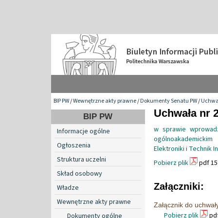
BIP PW
/
Wewnętrzne akty prawne
/
Dokumenty Senatu PW
/
Uchwa
Uchwała nr 2
BIP PW
w sprawie wprowadz
Informacje ogólne
ogólnoakademickim
Ogłoszenia
Elektroniki i Technik 
Struktura uczelni
Pobierz plik
pdf 15
Skład osobowy
Załączniki:
Władze
Wewnętrzne akty prawne
Załącznik do uchwał
Pobierz plik
pdf
Dokumenty ogólne