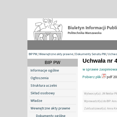
BIP PW
/
Wewnętrzne akty prawne
/
Dokumenty Senatu PW
/
Uchwa
Uchwała nr 4
BIP PW
w sprawie zaopiniowan
Informacje ogólne
Pobierz plik
pdf 20
Ogłoszenia
Struktura uczelni
Skład osobowy
Wytworzył(a): JM Rektor P
Władze
Wprowadził(a) do BIP: Ann
Wewnętrzne akty prawne
Zaktualizował(a): Anna K
Dokumenty ogólne