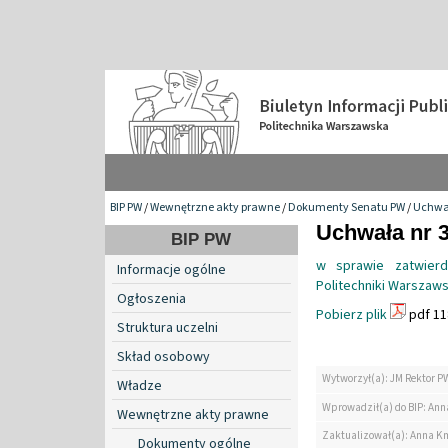
BIP PW
/
Wewnętrzne akty prawne
/
Dokumenty Senatu PW
/
Uchwa
Uchwała nr 3
BIP PW
w sprawie zatwierd
Informacje ogólne
Politechniki Warszaws
Ogłoszenia
Pobierz plik
pdf 11
Struktura uczelni
Skład osobowy
Wytworzył(a): JM Rektor P
Władze
Wprowadził(a) do BIP: Ann
Wewnętrzne akty prawne
Zaktualizował(a): Anna K
Dokumenty ogólne