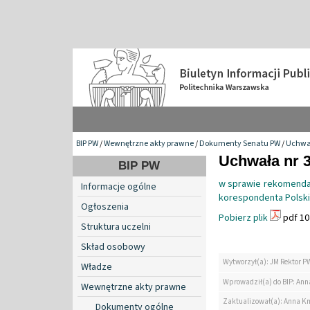
BIP PW
/
Wewnętrzne akty prawne
/
Dokumenty Senatu PW
/
Uchwa
Uchwała nr 3
BIP PW
w sprawie rekomendacj
Informacje ogólne
korespondenta Polski
Ogłoszenia
Pobierz plik
pdf 10
Struktura uczelni
Skład osobowy
Wytworzył(a): JM Rektor P
Władze
Wprowadził(a) do BIP: Ann
Wewnętrzne akty prawne
Zaktualizował(a): Anna K
Dokumenty ogólne