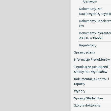
Archiwum
Dokumenty Rad
Naukowych Dyscyplin
Dokumenty Kanclerz
PW
Dokumenty Prorekto
ds. Filii w Płocku
Regulaminy
Sprawozdania
Informacje Prorektorów
Terminarze posiedzeń i
składy Rad Wydziałów
Dokumentacja kontroli i
raporty
Wybory
Sprawy Studenckie
Szkoła doktorska