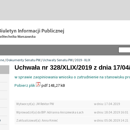
wne
/
Dokumenty Senatu PW
/
Uchwały Senatu PW
/
2019 - XLIX
Uchwała nr 328/XLIX/2019 z dnia 17/04
w sprawie zaopiniowania wniosku o zatrudnienie na stanowisku pr
Pobierz plik
pdf 148,27 kB
Wytworzył(a): JM Rektor PW
w dniu: 17.04.2019
Wprowadził(a) do BIP: Adrianna Aniszewska Łach
w dniu: 18.04.2019 16:01
e
Zaktualizował(a): Anna Kmieć
w dniu: 05.06.2019 14:21