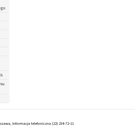
ego
ch
niu
arszawa, Informacja telefoniczna (22) 234-72-11