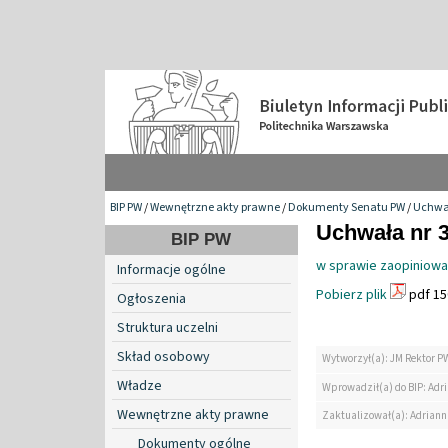
BIP PW
/
Wewnętrzne akty prawne
/
Dokumenty Senatu PW
/
Uchwa
Uchwała nr 3
BIP PW
w sprawie zaopiniowa
Informacje ogólne
Pobierz plik
pdf 15
Ogłoszenia
Struktura uczelni
Skład osobowy
Wytworzył(a): JM Rektor P
Władze
Wprowadził(a) do BIP: Ad
Wewnętrzne akty prawne
Zaktualizował(a): Adrian
Dokumenty ogólne