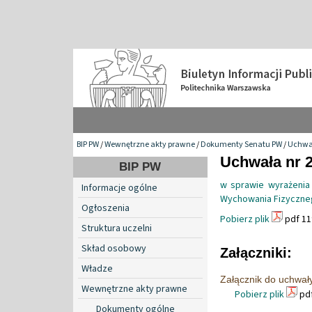
BIP PW
/
Wewnętrzne akty prawne
/
Dokumenty Senatu PW
/
Uchwa
Uchwała nr 2
BIP PW
w sprawie wyrażenia
Informacje ogólne
Wychowania Fizyczneg
Ogłoszenia
Pobierz plik
pdf 11
Struktura uczelni
Skład osobowy
Załączniki:
Władze
Załącznik do uchwał
Wewnętrzne akty prawne
Pobierz plik
pdf
Dokumenty ogólne