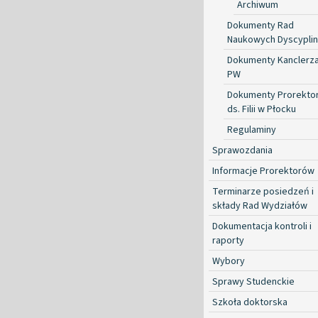
Archiwum
Dokumenty Rad
Naukowych Dyscyplin
Dokumenty Kanclerz
PW
Dokumenty Prorekto
ds. Filii w Płocku
Regulaminy
Sprawozdania
Informacje Prorektorów
Terminarze posiedzeń i
składy Rad Wydziałów
Dokumentacja kontroli i
raporty
Wybory
Sprawy Studenckie
Szkoła doktorska