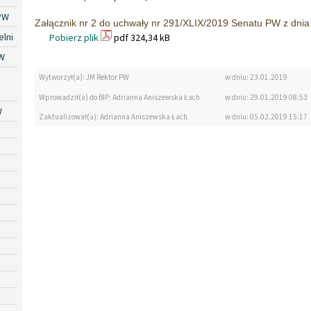
PW
Załącznik nr 2 do uchwały nr 291/XLIX/2019 Senatu PW z dnia 
lni
Pobierz plik
pdf 324,34 kB
W
Wytworzył(a): JM Rektor PW
w dniu: 23.01.2019
Wprowadził(a) do BIP: Adrianna Aniszewska Łach
w dniu: 29.01.2019 08:53
W
Zaktualizował(a): Adrianna Aniszewska Łach
w dniu: 05.02.2019 15:17