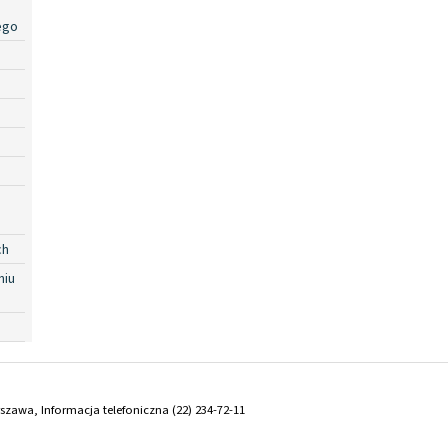
ego
ch
niu
arszawa, Informacja telefoniczna (22) 234-72-11