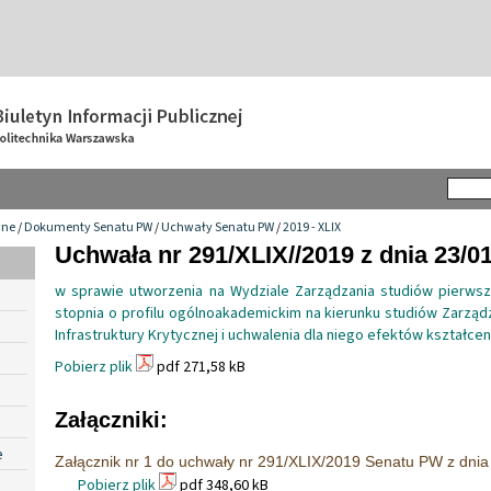
wne
/
Dokumenty Senatu PW
/
Uchwały Senatu PW
/
2019 - XLIX
Uchwała nr 291/XLIX//2019 z dnia 23/0
w sprawie utworzenia na Wydziale Zarządzania studiów pierws
stopnia o profilu ogólnoakademickim na kierunku studiów Zarz
Infrastruktury Krytycznej i uchwalenia dla niego efektów kształcen
Pobierz plik
pdf 271,58 kB
Załączniki:
e
Załącznik nr 1 do uchwały nr 291/XLIX/2019 Senatu PW z dnia 
Pobierz plik
pdf 348,60 kB