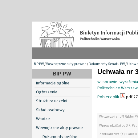
BIP PW
/
Wewnętrzne akty prawne
/
Dokumenty Senatu PW
/
Uchwa
Uchwała nr 3
BIP PW
w sprawie wyrażeni
Informacje ogólne
Politechnice Warszaw
Ogłoszenia
Pobierz plik
pdf 27
Struktura uczelni
Skład osobowy
Wytworzył(a): JM Rektor P
Władze
Wprowadził(a) do BIP: Paul
Wewnętrzne akty prawne
Zaktualizował(a): Paula Kr
Dokumenty ogólne