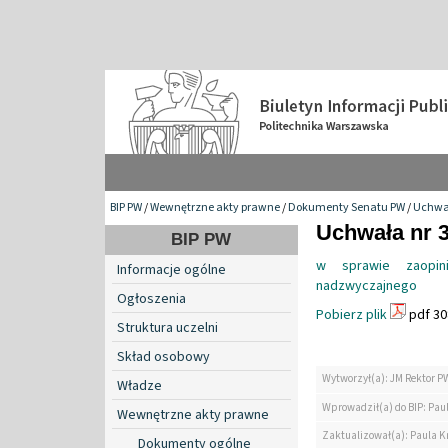
BIP PW
/
Wewnętrzne akty prawne
/
Dokumenty Senatu PW
/
Uchwa
Uchwała nr 3
BIP PW
w sprawie zaopin
Informacje ogólne
nadzwyczajnego
Ogłoszenia
Pobierz plik
pdf 30
Struktura uczelni
Skład osobowy
Wytworzył(a): JM Rektor P
Władze
Wprowadził(a) do BIP: Paul
Wewnętrzne akty prawne
Zaktualizował(a): Paula Kr
Dokumenty ogólne