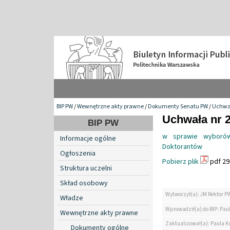
BIP PW
/
Wewnętrzne akty prawne
/
Dokumenty Senatu PW
/
Uchwa
Uchwała nr 2
BIP PW
w sprawie wyborów 
Informacje ogólne
Doktorantów
Ogłoszenia
Pobierz plik
pdf 29
Struktura uczelni
Skład osobowy
Wytworzył(a): JM Rektor P
Władze
Wprowadził(a) do BIP: Paul
Wewnętrzne akty prawne
Zaktualizował(a): Paula Kr
Dokumenty ogólne