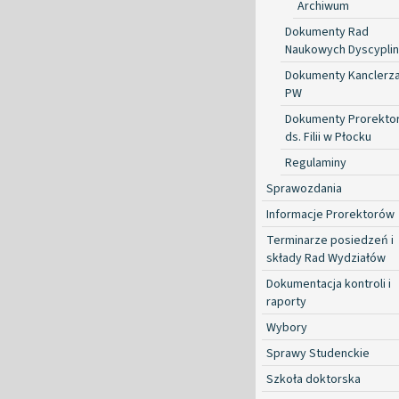
Archiwum
Dokumenty Rad
Naukowych Dyscyplin
Dokumenty Kanclerz
PW
Dokumenty Prorekto
ds. Filii w Płocku
Regulaminy
Sprawozdania
Informacje Prorektorów
Terminarze posiedzeń i
składy Rad Wydziałów
Dokumentacja kontroli i
raporty
Wybory
Sprawy Studenckie
Szkoła doktorska