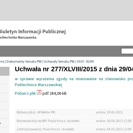
wne
/
Dokumenty Senatu PW
/
Uchwały Senatu PW
/
2015 - XLVIII
Uchwała nr 277/XLVIII/2015 z dnia 29/0
w sprawie wyrażenia zgody na mianowanie na stanowisko pr
Politechnice Warszawskiej
Pobierz plik
pdf 284,06 kB
Wytworzył(a): JM Rektor PW
w dniu: 29.04.2015
Wprowadził(a) do BIP: Paula Kruza - disabled
w dniu: 30.04.2015 12:59
e
Zaktualizował(a): Paula Kruza - disabled
w dniu: 04.05.2015 12:09