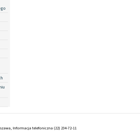
ego
ch
niu
arszawa, Informacja telefoniczna (22) 234-72-11