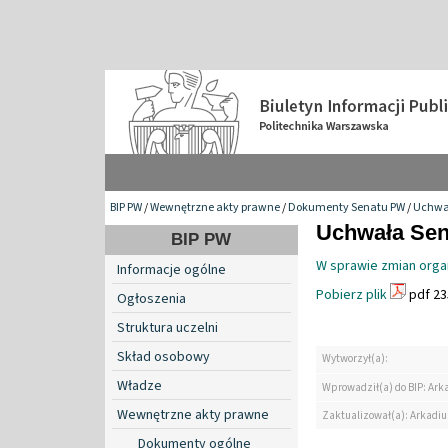
BIP PW
/
Wewnętrzne akty prawne
/
Dokumenty Senatu PW
/
Uchwa
Uchwała Sena
BIP PW
W sprawie zmian organ
Informacje ogólne
Pobierz plik
pdf 23
Ogłoszenia
Struktura uczelni
Skład osobowy
Wytworzył(a):
Władze
Wprowadził(a) do BIP: Ark
Wewnętrzne akty prawne
Zaktualizował(a): Arkadiu
Dokumenty ogólne