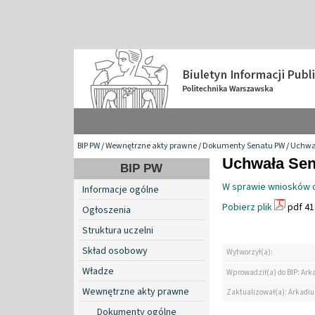
BIP PW
/
Wewnętrzne akty prawne
/
Dokumenty Senatu PW
/
Uchwa
Uchwała Sena
BIP PW
W sprawie wniosków o
Informacje ogólne
Pobierz plik
pdf 41
Ogłoszenia
Struktura uczelni
Skład osobowy
Wytworzył(a):
Władze
Wprowadził(a) do BIP: Ark
Wewnętrzne akty prawne
Zaktualizował(a): Arkadiu
Dokumenty ogólne