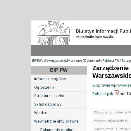
BIP PW
/
Wewnętrzne akty prawne
/
Dokumenty Rektora PW
/
Zarzą
Zarządzenie 
BIP PW
Warszawskiej
Informacje ogólne
w sprawie wprowadzen
Ogłoszenia
Pobierz plik
pdf 10
Struktura uczelni
Skład osobowy
Władze
Wytworzył(a): JM Rektor P
Wewnętrzne akty prawne
Wprowadził(a) do BIP: Pau
Zaktualizował(a): Paula K
Dokumenty ogólne