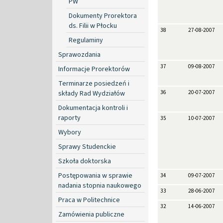
PW
Dokumenty Prorektora
ds. Filii w Płocku
38
27-08-2007
Regulaminy
Sprawozdania
37
09-08-2007
Informacje Prorektorów
Terminarze posiedzeń i
składy Rad Wydziałów
36
20-07-2007
Dokumentacja kontroli i
raporty
35
10-07-2007
Wybory
Sprawy Studenckie
Szkoła doktorska
Postępowania w sprawie
34
09-07-2007
nadania stopnia naukowego
33
28-06-2007
Praca w Politechnice
32
14-06-2007
Zamówienia publiczne