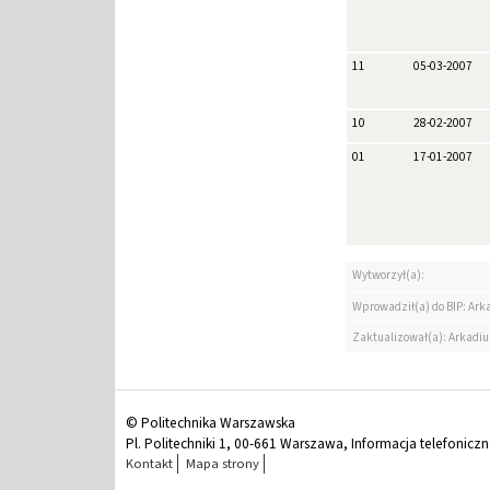
11
05-03-2007
10
28-02-2007
01
17-01-2007
Wytworzył(a):
Wprowadził(a) do BIP: Ark
Zaktualizował(a): Arkadiu
© Politechnika Warszawska
Pl. Politechniki 1, 00-661 Warszawa, Informacja telefonicz
Kontakt
Mapa strony