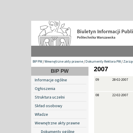
BIP PW
/
Wewnętrzne akty prawne
/
Dokumenty Rektora PW
/
Zarzą
2007
BIP PW
Informacje ogólne
09
28-02-2007
Ogłoszenia
08
22-02-2007
Struktura uczelni
Skład osobowy
Władze
Wewnętrzne akty prawne
Dokumenty ogólne