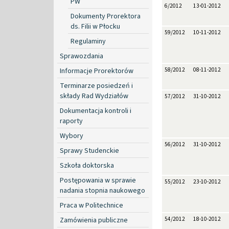
PW
6/2012
13-01-2012
Dokumenty Prorektora
ds. Filii w Płocku
59/2012
10-11-2012
Regulaminy
Sprawozdania
Informacje Prorektorów
58/2012
08-11-2012
Terminarze posiedzeń i
składy Rad Wydziałów
57/2012
31-10-2012
Dokumentacja kontroli i
raporty
Wybory
56/2012
31-10-2012
Sprawy Studenckie
Szkoła doktorska
Postępowania w sprawie
55/2012
23-10-2012
nadania stopnia naukowego
Praca w Politechnice
Zamówienia publiczne
54/2012
18-10-2012