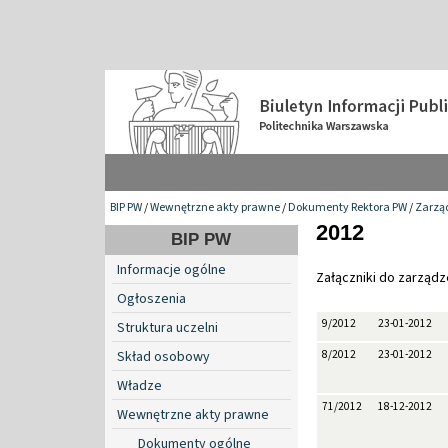
BIP PW
/
Wewnętrzne akty prawne
/
Dokumenty Rektora PW
/
Zarzą
2012
BIP PW
Informacje ogólne
Załączniki do zarząd
Ogłoszenia
9/2012
23-01-2012
Struktura uczelni
Skład osobowy
8/2012
23-01-2012
Władze
71/2012
18-12-2012
Wewnętrzne akty prawne
Dokumenty ogólne