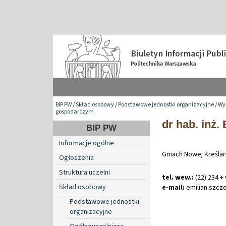
BIP PW
/
Skład osobowy
/
Podstawowe jednostki organizacyjne
/
Wy
gospodarczym
dr hab. inż.
BIP PW
Informacje ogólne
Gmach Nowej Kreślarn
Ogłoszenia
Struktura uczelni
tel. wew.:
(22) 234 +
Skład osobowy
e-mail:
emilian
.
szcz
Podstawowe jednostki
organizacyjne