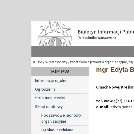
BIP PW
/
Skład osobowy
/
Podstawowe jednostki organizacyjne
/
Wy
mgr Edyta 
BIP PW
Informacje ogólne
Gmach Nowej Kreślarn
Ogłoszenia
Struktura uczelni
tel. wew.:
(22) 234 +
Skład osobowy
e-mail:
edyta
.
banas
Podstawowe jednostki
organizacyjne
Ogólnouczelniane