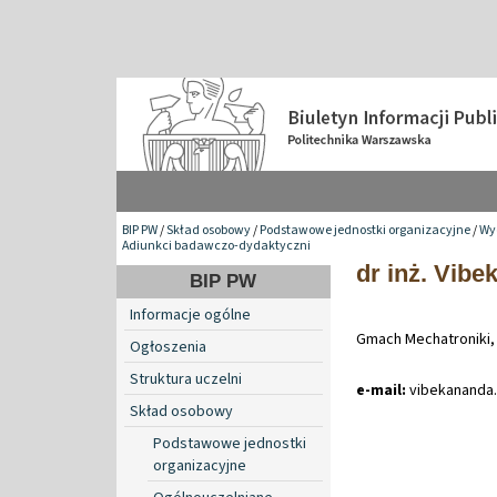
BIP PW
/
Skład osobowy
/
Podstawowe jednostki organizacyjne
/
Wy
Adiunkci badawczo-dydaktyczni
dr inż. Vibe
BIP PW
Informacje ogólne
Gmach Mechatroniki,
Ogłoszenia
Struktura uczelni
e-mail:
vibekananda
.
Skład osobowy
Podstawowe jednostki
organizacyjne