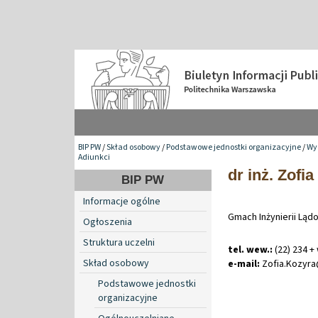
BIP PW
/
Skład osobowy
/
Podstawowe jednostki organizacyjne
/
Wyd
Adiunkci
dr inż. Zofi
BIP PW
Informacje ogólne
Gmach Inżynierii Ląd
Ogłoszenia
Struktura uczelni
tel. wew.:
(22) 234 +
Skład osobowy
e-mail:
Zofia
.
Kozyr
Podstawowe jednostki
organizacyjne