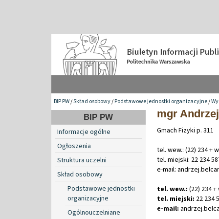
BIP PW
/
Skład osobowy
/
Podstawowe jednostki organizacyjne
/
Wyd
mgr Andrzej
BIP PW
Gmach Fizyki p. 311
Informacje ogólne
Ogłoszenia
tel. wew.: (22) 234 +
tel. miejski: 22 234 5
Struktura uczelni
e-mail: andrzej.belc
Skład osobowy
Podstawowe jednostki
tel. wew.:
(22) 234 +
organizacyjne
tel. miejski:
22 234 
e-mail:
andrzej
.
belc
Ogólnouczelniane