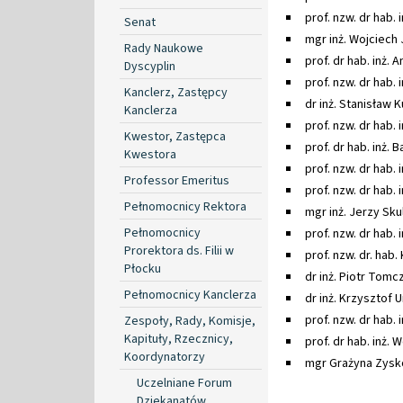
prof. nzw. dr hab. 
Senat
mgr inż. Wojciech
Rady Naukowe
prof. dr hab. inż. 
Dyscyplin
prof. nzw. dr hab. 
Kanclerz, Zastępcy
dr inż. Stanisław K
Kanclerza
prof. nzw. dr hab. 
Kwestor, Zastępca
prof. dr hab. inż.
Kwestora
prof. nzw. dr hab.
Professor Emeritus
prof. nzw. dr hab.
Pełnomocnicy Rektora
mgr inż. Jerzy Skul
Pełnomocnicy
prof. nzw. dr hab.
Prorektora ds. Filii w
prof. nzw. dr. hab
Płocku
dr inż. Piotr Tomc
Pełnomocnicy Kanclerza
dr inż. Krzysztof 
prof. nzw. dr hab.
Zespoły, Rady, Komisje,
Kapituły, Rzecznicy,
prof. dr hab. inż.
Koordynatorzy
mgr Grażyna Zysk
Uczelniane Forum
Dziekanatów