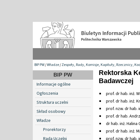
BIP PW
/
Władze
/
Zespoły, Rady, Komisje, Kapituły, Rzecznicy, Ko
Rektorska Ko
BIP PW
Badawczej
Informacje ogólne
Ogłoszenia
prof. dr hab. inż.
prof. dr hab. inż. K
Struktura uczelni
prof. nzw. dr hab. 
Skład osobowy
prof. dr hab. Andr
Władze
dr hab. inż. Halina
Prorektorzy
prof. dr hab. inż. 
Rada Uczelni
prof. nzw. dr hab. i