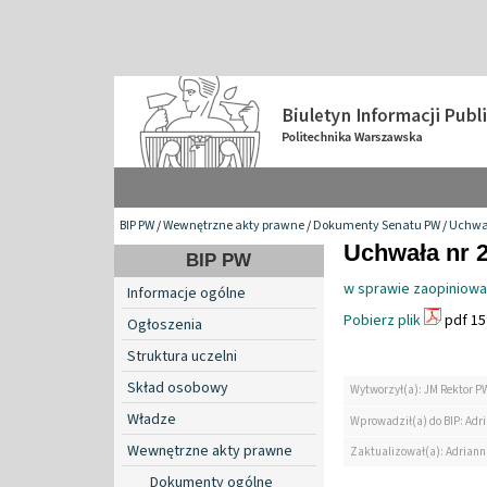
BIP PW
/
Wewnętrzne akty prawne
/
Dokumenty Senatu PW
/
Uchwa
Uchwała nr 2
BIP PW
w sprawie zaopiniowa
Informacje ogólne
Pobierz plik
pdf 15
Ogłoszenia
Struktura uczelni
Skład osobowy
Wytworzył(a): JM Rektor P
Władze
Wprowadził(a) do BIP: Ad
Wewnętrzne akty prawne
Zaktualizował(a): Adrian
Dokumenty ogólne