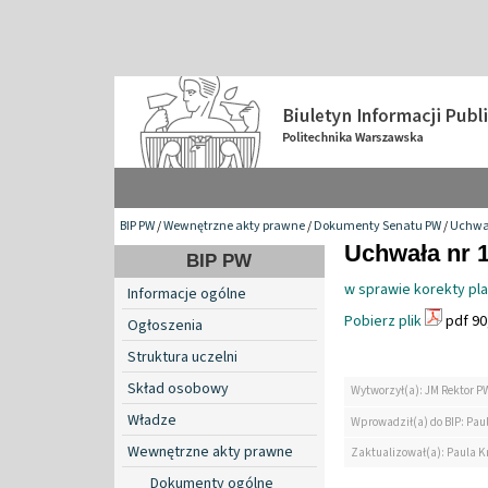
BIP PW
/
Wewnętrzne akty prawne
/
Dokumenty Senatu PW
/
Uchwa
Uchwała nr 1
BIP PW
w sprawie korekty pl
Informacje ogólne
Pobierz plik
pdf 90
Ogłoszenia
Struktura uczelni
Skład osobowy
Wytworzył(a): JM Rektor P
Władze
Wprowadził(a) do BIP: Paul
Wewnętrzne akty prawne
Zaktualizował(a): Paula Kr
Dokumenty ogólne