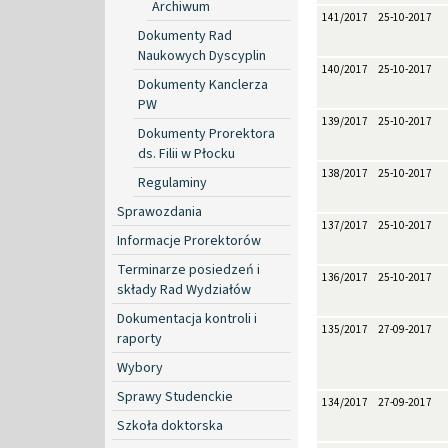
Archiwum
141/2017
25-10-2017
Dokumenty Rad
Naukowych Dyscyplin
140/2017
25-10-2017
Dokumenty Kanclerza
PW
139/2017
25-10-2017
Dokumenty Prorektora
ds. Filii w Płocku
138/2017
25-10-2017
Regulaminy
Sprawozdania
137/2017
25-10-2017
Informacje Prorektorów
Terminarze posiedzeń i
136/2017
25-10-2017
składy Rad Wydziałów
Dokumentacja kontroli i
135/2017
27-09-2017
raporty
Wybory
Sprawy Studenckie
134/2017
27-09-2017
Szkoła doktorska