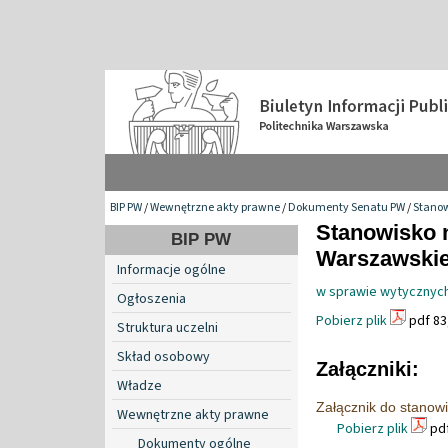
BIP PW
/
Wewnętrzne akty prawne
/
Dokumenty Senatu PW
/
Stanow
Stanowisko n
BIP PW
Warszawskiej
Informacje ogólne
w sprawie wytycznych
Ogłoszenia
Pobierz plik
pdf 83
Struktura uczelni
Skład osobowy
Załączniki:
Władze
Załącznik do stanow
Wewnętrzne akty prawne
Pobierz plik
pdf
Dokumenty ogólne