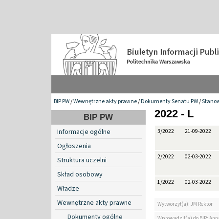
BIP PW
/
Wewnętrzne akty prawne
/
Dokumenty Senatu PW
/
Stanow
2022 - L
BIP PW
Informacje ogólne
3/2022
21-09-2022
Ogłoszenia
2/2022
02-03-2022
Struktura uczelni
Skład osobowy
1/2022
02-03-2022
Władze
Wewnętrzne akty prawne
Wytworzył(a): JM Rektor
Dokumenty ogólne
Wprowadził(a) do BIP: Ann