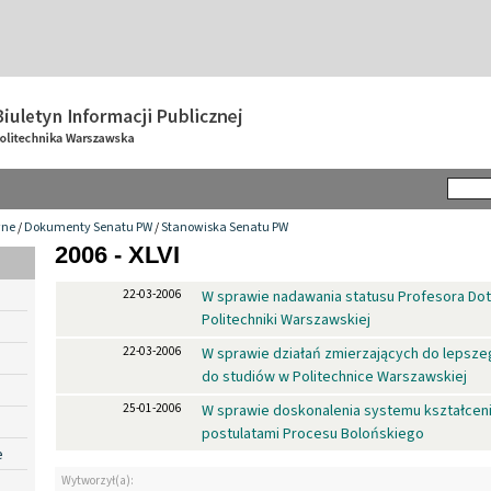
wne
/
Dokumenty Senatu PW
/
Stanowiska Senatu PW
2006 - XLVI
22-03-2006
W sprawie nadawania statusu Profesora D
Politechniki Warszawskiej
22-03-2006
W sprawie działań zmierzających do lepsz
do studiów w Politechnice Warszawskiej
25-01-2006
W sprawie doskonalenia systemu kształceni
postulatami Procesu Bolońskiego
e
Wytworzył(a):