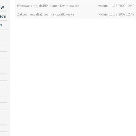
Wprowadził(a) do BIP: Joanna Kwiatkowska
w dniu: 11.08.2009 12:49
PW
Zaktualizował(a): Joanna Kwiatkowska
w dniu: 11.08.2009 12:49
lni
W