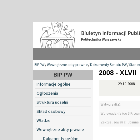
BIP PW
/
Wewnętrzne akty prawne
/
Dokumenty Senatu PW
/
Stanow
2008 - XLVII
BIP PW
Informacje ogólne
29-10-2008
Ogłoszenia
Struktura uczelni
Wytworzył(a):
Skład osobowy
Wprowadził(a) do BIP: Jo
Władze
Zaktualizował(a): Joanna
Wewnętrzne akty prawne
Dokumenty ogólne