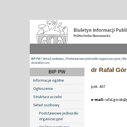
BIP PW
/
Skład osobowy
/
Podstawowe jednostki organizacyjne
/
Wy
dydaktyczni
dr Rafał Gó
BIP PW
Informacje ogólne
pok. 407
Ogłoszenia
Struktura uczelni
e-mail:
rafal
.
gorak@
Skład osobowy
Podstawowe jednostki
organizacyjne