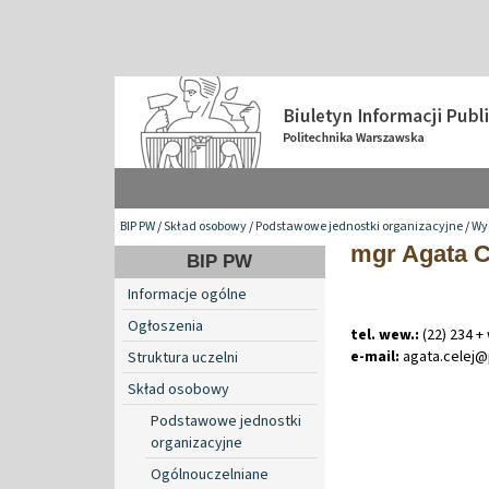
BIP PW
/
Skład osobowy
/
Podstawowe jednostki organizacyjne
/
Wyd
mgr Agata C
BIP PW
Informacje ogólne
Ogłoszenia
tel. wew.:
(22) 234 +
e-mail:
agata
.
celej
Struktura uczelni
Skład osobowy
Podstawowe jednostki
organizacyjne
Ogólnouczelniane