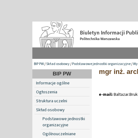
BIP PW
/
Skład osobowy
/
Podstawowe jednostki organizacyjne
/
Wy
mgr inż. arc
BIP PW
Informacje ogólne
Ogłoszenia
e-mail:
Baltazar
.
Bruk
Struktura uczelni
Skład osobowy
Podstawowe jednostki
organizacyjne
Ogólnouczelniane