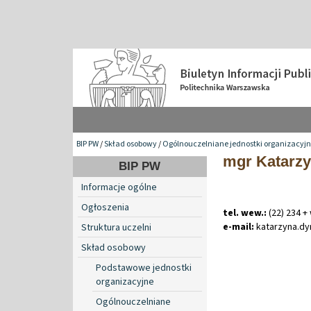
BIP PW
/
Skład osobowy
/
Ogólnouczelniane jednostki organizacyj
mgr Katarzy
BIP PW
Informacje ogólne
Ogłoszenia
tel. wew.:
(22) 234 +
e-mail:
katarzyna
.
dy
Struktura uczelni
Skład osobowy
Podstawowe jednostki
organizacyjne
Ogólnouczelniane