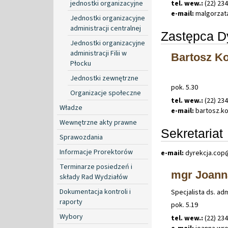
jednostki organizacyjne
tel. wew.:
(22) 23
e-mail:
malgorzat
Jednostki organizacyjne
administracji centralnej
Zastępca D
Jednostki organizacyjne
administracji Filii w
Bartosz K
Płocku
Jednostki zewnętrzne
pok. 5.30
Organizacje społeczne
tel. wew.:
(22) 23
Władze
e-mail:
bartosz
.
k
Wewnętrzne akty prawne
Sekretariat
Sprawozdania
Informacje Prorektorów
e-mail:
dyrekcja
.
cop
Terminarze posiedzeń i
mgr Joann
składy Rad Wydziałów
Dokumentacja kontroli i
Specjalista ds. ad
raporty
pok. 5.19
Wybory
tel. wew.:
(22) 23