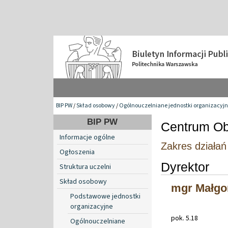
BIP PW
/
Skład osobowy
/
Ogólnouczelniane jednostki organizacyj
BIP PW
Centrum Ob
Informacje ogólne
Zakres działa
Ogłoszenia
Dyrektor
Struktura uczelni
Skład osobowy
mgr Małgo
Podstawowe jednostki
organizacyjne
pok. 5.18
Ogólnouczelniane