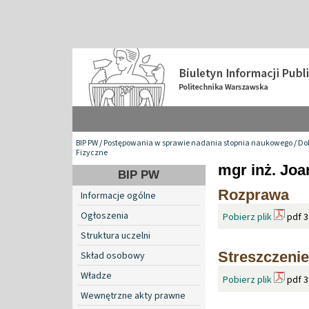
BIP PW
/
Postępowania w sprawie nadania stopnia naukowego
/
Do
Fizyczne
mgr inż. Joa
BIP PW
Rozprawa
Informacje ogólne
Ogłoszenia
Pobierz plik
pdf 3
Struktura uczelni
Streszczenie
Skład osobowy
Władze
Pobierz plik
pdf 3
Wewnętrzne akty prawne