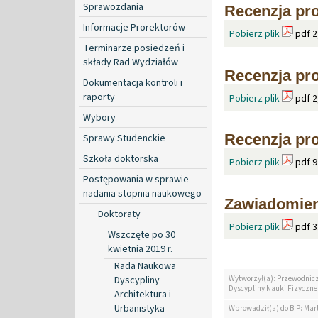
Sprawozdania
Recenzja pro
Informacje Prorektorów
Pobierz plik
pdf 2
Terminarze posiedzeń i
składy Rad Wydziałów
Recenzja pro
Dokumentacja kontroli i
raporty
Pobierz plik
pdf 2
Wybory
Recenzja pro
Sprawy Studenckie
Szkoła doktorska
Pobierz plik
pdf 9
Postępowania w sprawie
nadania stopnia naukowego
Zawiadomien
Doktoraty
Pobierz plik
pdf 3
Wszczęte po 30
kwietnia 2019 r.
Rada Naukowa
Dyscypliny
Wytworzył(a): Przewodnic
Dyscypliny Nauki Fizyczne
Architektura i
Urbanistyka
Wprowadził(a) do BIP: Mar