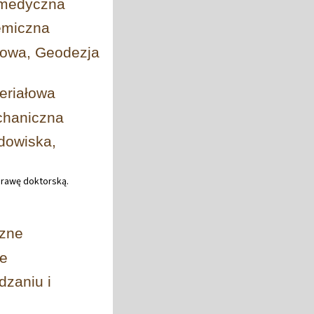
omedyczna
emiczna
dowa, Geodezja
eriałowa
chaniczna
dowiska,
rawę doktorską.
zne
ne
zaniu i