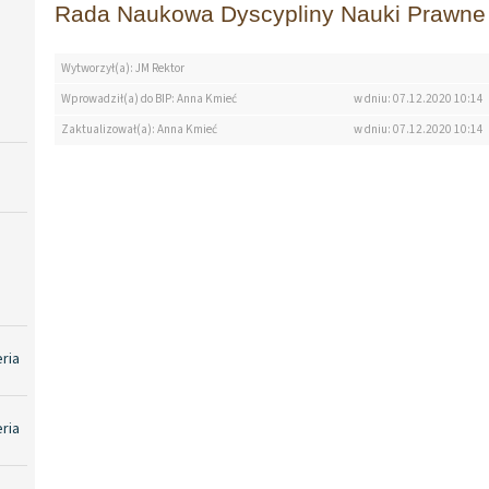
Rada Naukowa Dyscypliny Nauki Prawne
Wytworzył(a): JM Rektor
Wprowadził(a) do BIP: Anna Kmieć
w dniu: 07.12.2020 10:14
Zaktualizował(a): Anna Kmieć
w dniu: 07.12.2020 10:14
eria
eria