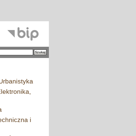
Urbanistyka
ektronika,
a
chniczna i