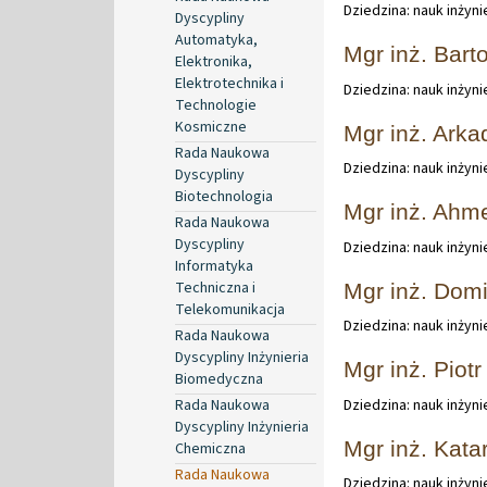
Dziedzina: nauk inżyn
Dyscypliny
Automatyka,
Mgr inż. Bart
Elektronika,
Elektrotechnika i
Dziedzina: nauk inżyn
Technologie
Kosmiczne
Mgr inż. Arka
Rada Naukowa
Dziedzina: nauk inżyn
Dyscypliny
Biotechnologia
Mgr inż. Ahm
Rada Naukowa
Dyscypliny
Dziedzina: nauk inżyn
Informatyka
Techniczna i
Mgr inż. Dom
Telekomunikacja
Dziedzina: nauk inżyn
Rada Naukowa
Dyscypliny Inżynieria
Mgr inż. Piot
Biomedyczna
Rada Naukowa
Dziedzina: nauk inżyn
Dyscypliny Inżynieria
Mgr inż. Kat
Chemiczna
Rada Naukowa
Dziedzina: nauk inżyn