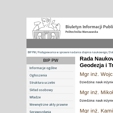
BIP PW
/
Postępowania w sprawie nadania stopnia naukowego
/
Do
Rada Naukow
BIP PW
Geodezja i T
Informacje ogólne
Mgr inż. Wojc
Ogłoszenia
Dziedzina: nauk inżyn
Struktura uczelni
Skład osobowy
Mgr inż. Miko
Władze
Dziedzina: nauk inżyn
Wewnętrzne akty prawne
Mgr inż. Kami
Sprawozdania