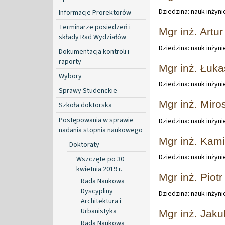
Dziedzina: nauk inżyn
Informacje Prorektorów
Terminarze posiedzeń i
Mgr inż. Artu
składy Rad Wydziałów
Dziedzina: nauk inżyn
Dokumentacja kontroli i
raporty
Mgr inż. Łuk
Wybory
Dziedzina: nauk inżyn
Sprawy Studenckie
Mgr inż. Miro
Szkoła doktorska
Postępowania w sprawie
Dziedzina: nauk inżyn
nadania stopnia naukowego
Mgr inż. Kam
Doktoraty
Dziedzina: nauk inżyn
Wszczęte po 30
kwietnia 2019 r.
Mgr inż. Piotr
Rada Naukowa
Dyscypliny
Dziedzina: nauk inżyn
Architektura i
Urbanistyka
Mgr inż. Jak
Rada Naukowa