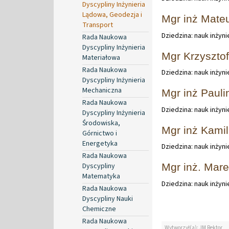
Dyscypliny Inżynieria
Lądowa, Geodezja i
Mgr inż Mate
Transport
Dziedzina: nauk inżyn
Rada Naukowa
Dyscypliny Inżynieria
Mgr Krzysztof
Materiałowa
Rada Naukowa
Dziedzina: nauk inżyn
Dyscypliny Inżynieria
Mechaniczna
Mgr inż Pauli
Rada Naukowa
Dziedzina: nauk inżyn
Dyscypliny Inżynieria
Środowiska,
Mgr inż Kami
Górnictwo i
Energetyka
Dziedzina: nauk inżyn
Rada Naukowa
Dyscypliny
Mgr inż. Mar
Matematyka
Dziedzina: nauk inżyn
Rada Naukowa
Dyscypliny Nauki
Chemiczne
Rada Naukowa
Wytworzył(a): JM Rektor