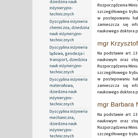
dziedzina nauk
Rozporządzenia Minist
inżynieryjno-
szczegółowego trybu
technicznych
w postepowaniu hab
Dyscyplina inżynieria
zamieszcza się in
chemiczna, dziedzina
naukowego doktora p
nauk inżynieryjno-
technicznych
mgr Krzyszto
Dyscyplina inżynieria
Na podstawie art. 13
lądowa, geodezja i
transport, dziedzina
naukowym oraz stop
nauk inżynieryjno-
Rozporządzenia Minist
technicznych
szczegółowego trybu
w postepowaniu hab
Dyscyplina inżynieria
materiałowa,
zamieszcza się in
dziedzina nauk
naukowego doktora p
inżynieryjno-
mgr Barbara 
technicznych
Dyscyplina inżynieria
Na podstawie art. 13
mechaniczna,
naukowym oraz stop
dziedzina nauk
Rozporządzenia Minist
inżynieryjno-
szczegółowego trybu
technicznych