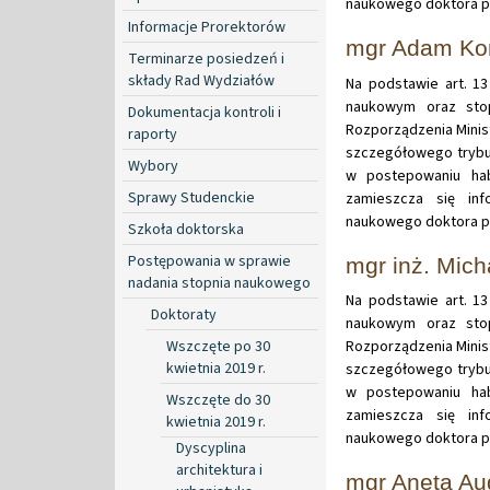
naukowego doktora pa
Informacje Prorektorów
mgr Adam Ko
Terminarze posiedzeń i
składy Rad Wydziałów
Na podstawie art. 13
naukowym oraz stop
Dokumentacja kontroli i
Rozporządzenia Minist
raporty
szczegółowego trybu
Wybory
w postepowaniu hab
Sprawy Studenckie
zamieszcza się in
naukowego doktora 
Szkoła doktorska
Postępowania w sprawie
mgr inż. Mich
nadania stopnia naukowego
Na podstawie art. 13
Doktoraty
naukowym oraz stop
Wszczęte po 30
Rozporządzenia Minist
kwietnia 2019 r.
szczegółowego trybu
w postepowaniu hab
Wszczęte do 30
zamieszcza się in
kwietnia 2019 r.
naukowego doktora pa
Dyscyplina
architektura i
mgr Aneta Au