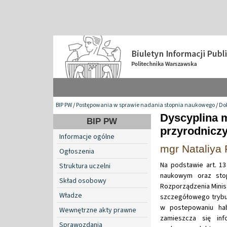
BIP PW
/
Postępowania w sprawie nadania stopnia naukowego
/
Do
Dyscyplina m
BIP PW
przyrodnicz
Informacje ogólne
mgr Nataliya 
Ogłoszenia
Na podstawie art. 13
Struktura uczelni
naukowym oraz stop
Skład osobowy
Rozporządzenia Minist
Władze
szczegółowego trybu
w postepowaniu hab
Wewnętrzne akty prawne
zamieszcza się in
Sprawozdania