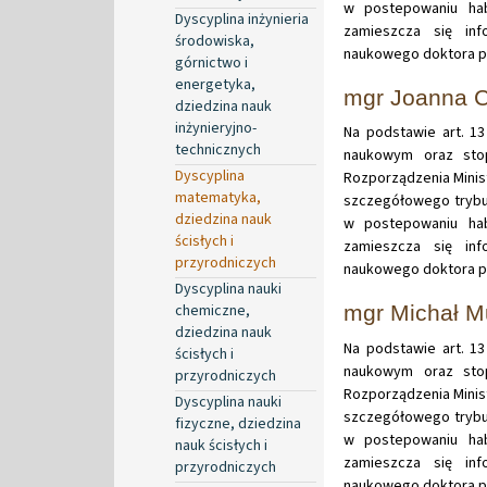
w postepowaniu hab
Dyscyplina inżynieria
zamieszcza się in
środowiska,
naukowego doktora pa
górnictwo i
energetyka,
mgr Joanna 
dziedzina nauk
inżynieryjno-
Na podstawie art. 13
technicznych
naukowym oraz stop
Dyscyplina
Rozporządzenia Minist
matematyka,
szczegółowego trybu
dziedzina nauk
w postepowaniu hab
ścisłych i
zamieszcza się in
przyrodniczych
naukowego doktora p
Dyscyplina nauki
chemiczne,
mgr Michał M
dziedzina nauk
Na podstawie art. 13
ścisłych i
naukowym oraz stop
przyrodniczych
Rozporządzenia Minist
Dyscyplina nauki
szczegółowego trybu
fizyczne, dziedzina
w postepowaniu hab
nauk ścisłych i
zamieszcza się in
przyrodniczych
naukowego doktora pa