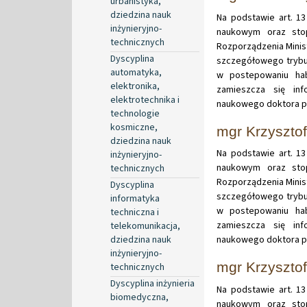
urbanistyka,
dziedzina nauk
Na podstawie art. 13
inżynieryjno-
naukowym oraz stop
technicznych
Rozporządzenia Minist
Dyscyplina
szczegółowego trybu
automatyka,
w postepowaniu hab
elektronika,
zamieszcza się in
elektrotechnika i
naukowego doktora p
technologie
kosmiczne,
mgr Krzyszto
dziedzina nauk
Na podstawie art. 13
inżynieryjno-
naukowym oraz stop
technicznych
Rozporządzenia Minist
Dyscyplina
szczegółowego trybu
informatyka
w postepowaniu hab
techniczna i
zamieszcza się in
telekomunikacja,
dziedzina nauk
naukowego doktora pa
inżynieryjno-
mgr Krzyszto
technicznych
Dyscyplina inżynieria
Na podstawie art. 13
biomedyczna,
naukowym oraz stop