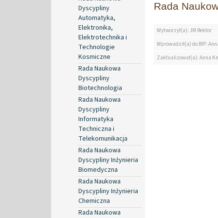
Rada Naukowa
Dyscypliny
Automatyka,
Elektronika,
Wytworzył(a): JM Rektor
Elektrotechnika i
Wprowadził(a) do BIP: Ann
Technologie
Kosmiczne
Zaktualizował(a): Anna K
Rada Naukowa
Dyscypliny
Biotechnologia
Rada Naukowa
Dyscypliny
Informatyka
Techniczna i
Telekomunikacja
Rada Naukowa
Dyscypliny Inżynieria
Biomedyczna
Rada Naukowa
Dyscypliny Inżynieria
Chemiczna
Rada Naukowa