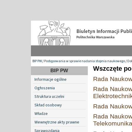
BIP PW
/
Postępowania w sprawie nadania stopnia naukowego
/
Do
Wszczęte po 
BIP PW
Rada Naukowa 
Informacje ogólne
Ogłoszenia
Rada Naukowa
Elektrotechni
Struktura uczelni
Skład osobowy
Rada Naukowa
Władze
Rada Naukowa
Wewnętrzne akty prawne
Telekomunika
Sprawozdania