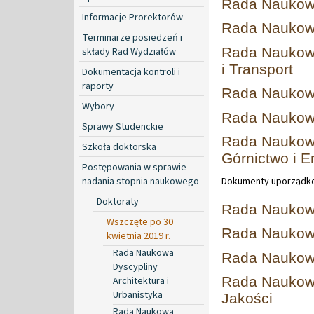
Rada Naukowa
Informacje Prorektorów
Rada Naukowa
Terminarze posiedzeń i
Rada Naukowa
składy Rad Wydziałów
i Transport
Dokumentacja kontroli i
raporty
Rada Naukowa
Wybory
Rada Naukowa
Sprawy Studenckie
Rada Naukowa
Szkoła doktorska
Górnictwo i E
Postępowania w sprawie
nadania stopnia naukowego
Dokumenty uporządko
Doktoraty
Rada Naukow
Wszczęte po 30
Rada Naukow
kwietnia 2019 r.
Rada Naukowa
Rada Naukowa
Dyscypliny
Rada Naukowa
Architektura i
Urbanistyka
Jakości
Rada Naukowa