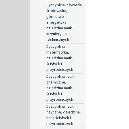
Dyscyplina inżynieria
środowiska,
górnictwo i
energetyka,
dziedzina nauk
inżynieryjno-
technicznych
Dyscyplina
matematyka,
dziedzina nauk
ścisłych i
przyrodniczych
Dyscyplina nauki
chemiczne,
dziedzina nauk
ścisłych i
przyrodniczych
Dyscyplina nauki
fizyczne, dziedzina
nauk ścisłych i
przyrodniczych