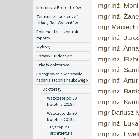
mgr inż. Mon
Informacje Prorektorów
mgr inż. Żan
Terminarze posiedzeń i
składy Rad Wydziałów
mgr Maciej Ł
Dokumentacja kontroli i
mgr inż. Jaro
raporty
Wybory
mgr inż. Anna
Sprawy Studenckie
mgr inż. Elżb
Szkoła doktorska
mgr inż. Sami
Postępowania w sprawie
mgr inż. Artu
nadania stopnia naukowego
Doktoraty
mgr inż. Bart
Wszczęte po 30
mgr inż. Kam
kwietnia 2019 r.
mgr Dariusz 
Wszczęte do 30
kwietnia 2019 r.
mgr inż. Łuk
Dyscyplina
architektura i
mgr inż. Ewe