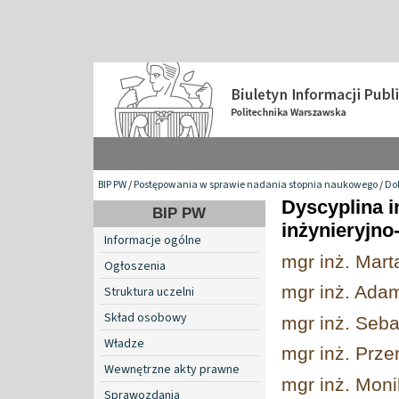
BIP PW
/
Postępowania w sprawie nadania stopnia naukowego
/
Do
Dyscyplina i
BIP PW
inżynieryjno
Informacje ogólne
mgr inż. Mart
Ogłoszenia
mgr inż. Ada
Struktura uczelni
Skład osobowy
mgr inż. Seb
Władze
mgr inż. Prz
Wewnętrzne akty prawne
mgr inż. Mon
Sprawozdania