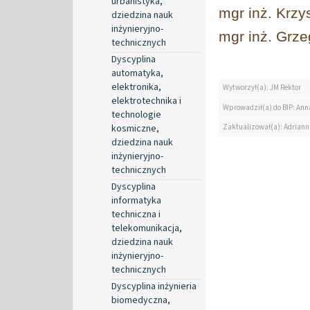
urbanistyka,
mgr inż. Krzy
dziedzina nauk
inżynieryjno-
mgr inż. Grze
technicznych
Dyscyplina
automatyka,
elektronika,
Wytworzył(a): JM Rektor
elektrotechnika i
Wprowadził(a) do BIP: Ann
technologie
Zaktualizował(a): Adrian
kosmiczne,
dziedzina nauk
inżynieryjno-
technicznych
Dyscyplina
informatyka
techniczna i
telekomunikacja,
dziedzina nauk
inżynieryjno-
technicznych
Dyscyplina inżynieria
biomedyczna,