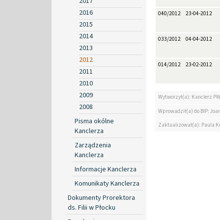
2017
2016
040/2012
23-04-2012
2015
2014
033/2012
04-04-2012
2013
2012
014/2012
23-02-2012
2011
2010
2009
Wytworzył(a): Kanclerz P
2008
Wprowadził(a) do BIP: Jo
Pisma okólne
Zaktualizował(a): Paula Kr
Kanclerza
Zarządzenia
Kanclerza
Informacje Kanclerza
Komunikaty Kanclerza
Dokumenty Prorektora
ds. Filii w Płocku