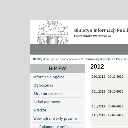
BIP PW
/
Wewnętrzne akty prawne
/
Dokumenty Kanclerza PW
/
Dec
2012
BIP PW
Informacje ogólne
190/2012
30-11-2012
Ogłoszenia
161/2012
01-10-2012
Struktura uczelni
Skład osobowy
151/2012
26-09-2012
Władze
141/2012
12-09-2012
Wewnętrzne akty prawne
Dokumenty ogólne