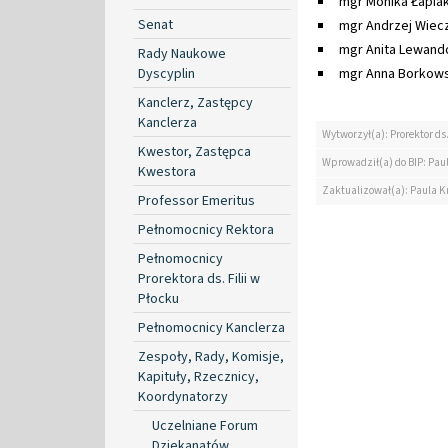
mgr Monika Łapiak
Senat
mgr Andrzej Wiec
mgr Anita Lewand
Rady Naukowe
Dyscyplin
mgr Anna Borkows
Kanclerz, Zastępcy
Kanclerza
Wytworzył(a): Prorektor ds.
Kwestor, Zastępca
Wprowadził(a) do BIP: Paul
Kwestora
Zaktualizował(a): Paula Kr
Professor Emeritus
Pełnomocnicy Rektora
Pełnomocnicy
Prorektora ds. Filii w
Płocku
Pełnomocnicy Kanclerza
Zespoły, Rady, Komisje,
Kapituły, Rzecznicy,
Koordynatorzy
Uczelniane Forum
Dziekanatów