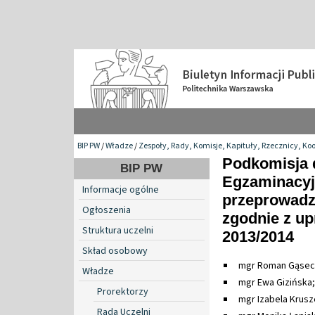
BIP PW
/
Władze
/
Zespoły, Rady, Komisje, Kapituły, Rzecznicy, Ko
Podkomisja d
BIP PW
Egzaminacyj
Informacje ogólne
przeprowadz
Ogłoszenia
zgodnie z u
Struktura uczelni
2013/2014
Skład osobowy
mgr Roman Gąseck
Władze
mgr Ewa Gizińska;
Prorektorzy
mgr Izabela Krus
Rada Uczelni