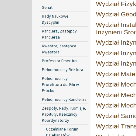
Wydział Fizyk
Senat
Wydział Geodez
Rady Naukowe
Dyscyplin
Wydział Insta
Kanclerz, Zastępcy
Inżynierii Śr
Kanclerza
Wydział Inżyn
Kwestor, Zastępca
Kwestora
Wydział Inżyn
Professor Emeritus
Wydział Inżyn
Pełnomocnicy Rektora
Wydział Mate
Pełnomocnicy
Wydział Mecha
Prorektora ds. Filii w
Płocku
Wydział Mech
Pełnomocnicy Kanclerza
Wydział Mech
Zespoły, Rady, Komisje,
Kapituły, Rzecznicy,
Wydział Sam
Koordynatorzy
Wydział Tran
Uczelniane Forum
Dziekanatów